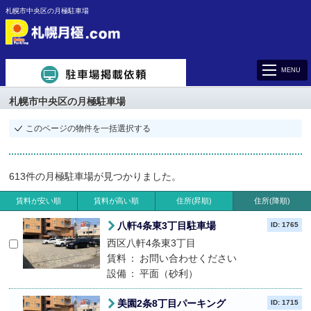
札幌市中央区の月極駐車場
MENU
札幌市中央区
の月極駐車場
このページの物件を一括選択する
613件
の月極駐車場が見つかりました。
賃料が安い順
賃料が高い順
住所(昇順)
住所(降順)
八軒4条東3丁目駐車場
ID: 1765
西区八軒4条東3丁目
賃料
お問い合わせください
設備
平面（砂利）
美園2条8丁目パーキング
ID: 1715