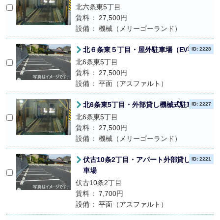
北六条東5丁目
賃料
27,500円
設備
機械（メリーゴーランド）
北６条東５丁目・屋外駐車場（EV専用）
ID: 2228
北6条東5丁目
賃料
27,500円
設備
平面（アスファルト）
北6条東5丁目・外部貸し機械式駐車場
ID: 2227
北6条東5丁目
賃料
27,500円
設備
機械（メリーゴーランド）
伏古10条2丁目・アパート外部貸し屋外駐
ID: 2221
車場
伏古10条2丁目
賃料
7,700円
設備
平面（アスファルト）