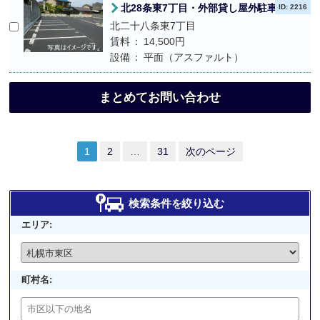
北28条東7丁目・外部貸し屋外駐車場
ID: 2216
北二十八条東7丁目
賃料
14,500円
設備
平面（アスファルト）
まとめてお問い合わせ
1
2
…
31
次のページ
検索条件を絞り込む
エリア:
町村名: