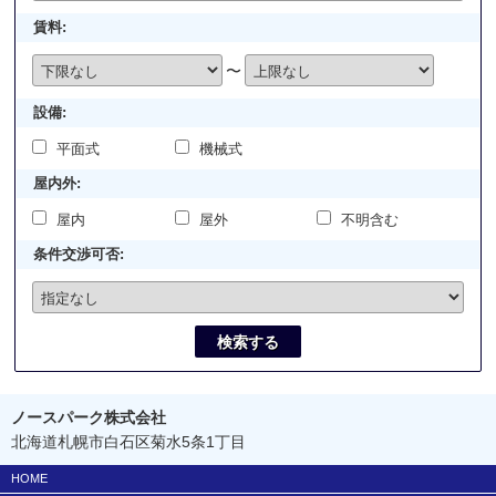
賃料:
〜
設備:
平面式
機械式
屋内外:
屋内
屋外
不明含む
条件交渉可否:
検索する
ノースパーク株式会社
北海道札幌市白石区菊水5条1丁目
HOME