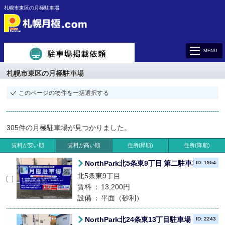
札幌市東区の月極駐車場
MENU
札幌市東区
の月極駐車場
このページの物件を一括選択する
305件
の月極駐車場が見つかりました。
賃料が安い順
賃料が高い順
住所(昇順)
住所(降順)
NorthPark北5条東9丁目 第二駐車場
ID: 1954
北5条東9丁目
賃料
13,200円
設備
平面（砂利）
NorthPark北24条東13丁目駐車場
ID: 2243